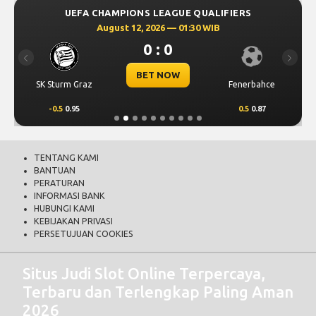
UEFA CHAMPIONS LEAGUE QUALIFIERS
August 12, 2026 — 01:30 WIB
0 : 0
Previous
Next
BET NOW
SK Sturm Graz
Fenerbahce
-0.5
0.95
0.5
0.87
TENTANG KAMI
BANTUAN
PERATURAN
INFORMASI BANK
HUBUNGI KAMI
KEBIJAKAN PRIVASI
PERSETUJUAN COOKIES
Situs Judi Slot Online Terpercaya,
Terbaru dan Terlengkap Paling Aman
2026