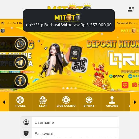
posit Pulsa Tanpa Potongan Paling Terpercaya 2024 !
Selamat Datang Di M1TOTO, Situs
eb****lp Berhasil Withdraw Rp 3.557.000,00
PP 1
AM 2
BOOK
TOGEL
SLOT
LIVE CASINO
SPORT
ARCADE
SABU