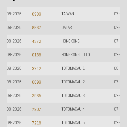
TAIWAN
07-08-2026
5838
QATAR
07-08-2026
3158
HONGKONG
07-08-2026
9943
HONGKONGLOTTO
07-08-2026
6011
TOTOMACAU 1
08-08-2026
4072
TOTOMACAU 2
07-08-2026
6300
TOTOMACAU 3
07-08-2026
7875
TOTOMACAU 4
07-08-2026
6303
TOTOMACAU 5
07-08-2026
9178