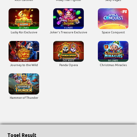
Lucky Koi Exclusive
Joker's Treasure Exclusive
Space Conquest
Journey to the Wild
Panda Opera
Christmas Miracles
Hammer of Thunder
Togel Result