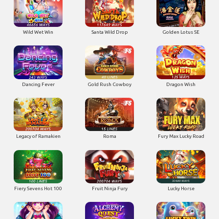
Wild Wet Win
Santa Wild Drop
Golden Lotus SE
Dancing Fever
Gold Rush Cowboy
Dragon Wish
Legacy of Ramakien
Roma
Fury Max Lucky Road
Fiery Sevens Hot 100
Fruit Ninja Fury
Lucky Horse