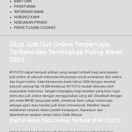
BANTUAN
PERATURAN
INFORMASI BANK
HUBUNGI KAMI
KEBIJAKAN PRIVASI
PERSETUJUAN COOKIES
Situs Judi Slot Online Terpercaya,
Terbaru dan Terlengkap Paling Aman
2026
M1TOTO
dapat menjadi pilihan yang sangat terbaik bagi para pemain
judi online di seluruh Indonesia khususnya untuk permainan
slot online
dan togel online. Kami beroperasi mulai tahun 2026 dengan minimal
deposit sebesar Rp.10.000 membuat M1TOTO mudah diterima oleh
masyarakat Indonesia. Sangat terjangkau bagi member yang baru ingin
mencoba
judi online
dengan menggunakan uang asli. Ditambah dengan
izin resmi PAY4D yang kami miliki, membuat kami cukup terpercaya
sebagai agen atau bandar judi kelas interasional. Member dapat
melakukan taruhan dalam jumlah berapapun, kapanpun dan
dipermainan apapun tanpa takut tidak dibayar..
Daftar Akun Slot Online Terbaik di M1TOTO