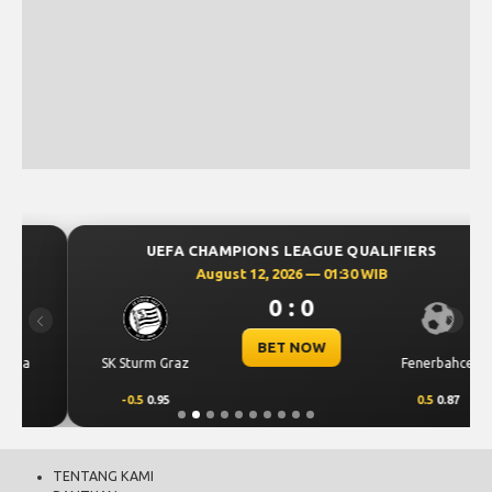
UEFA CHAMPIONS LEAGUE QUALIFIERS
August 12, 2026 — 01:30 WIB
0 : 0
Previous
Next
BET NOW
SK Sturm Graz
Fenerbahce
-0.5
0.95
0.5
0.87
TENTANG KAMI