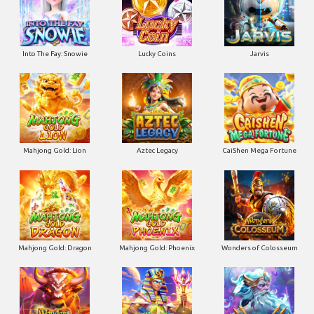
Into The Fay: Snowie
Lucky Coins
Jarvis
Mahjong Gold: Lion
Aztec Legacy
CaiShen Mega Fortune
Mahjong Gold: Dragon
Mahjong Gold: Phoenix
Wonders of Colosseum