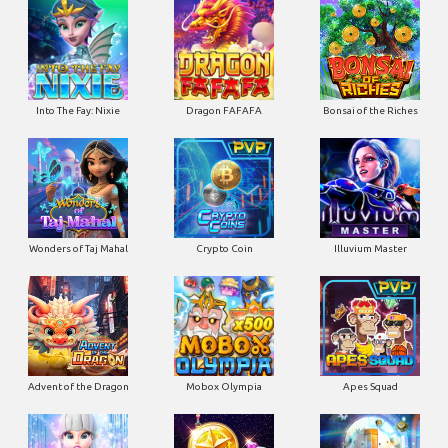
Into The Fay: Nixie
Dragon FAFAFA
Bonsai of the Riches
Wonders of Taj Mahal
Crypto Coin
Illuvium Master
Advent of the Dragon
Mobox Olympia
Apes Squad