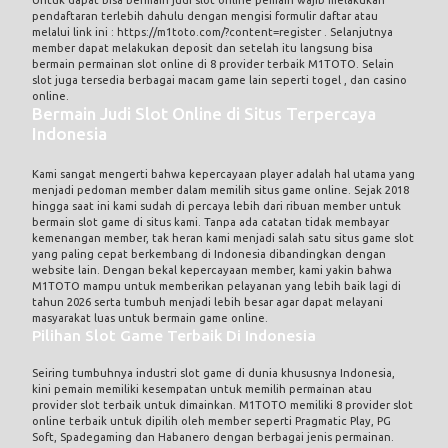
Untuk dapat bisa bermain judi slot online pemain wajib melakukan
pendaftaran terlebih dahulu dengan mengisi formulir daftar atau
melalui link ini :
https://m1toto.com/?content=register
. Selanjutnya
member dapat melakukan deposit dan setelah itu langsung bisa
bermain permainan
slot online
di 8 provider terbaik M1TOTO. Selain
slot juga tersedia berbagai macam game lain seperti togel , dan casino
online.
Bermain Judi Slot Online di Situs Terpercaya
Indonesia
Kami sangat mengerti bahwa kepercayaan player adalah hal utama yang
menjadi pedoman member dalam memilih
situs game online
. Sejak 2018
hingga saat ini kami sudah di percaya lebih dari ribuan member untuk
bermain slot game di situs kami. Tanpa ada catatan tidak membayar
kemenangan member, tak heran kami menjadi salah satu
situs game slot
yang paling cepat berkembang di Indonesia dibandingkan dengan
website lain. Dengan bekal kepercayaan member, kami yakin bahwa
M1TOTO mampu untuk memberikan pelayanan yang lebih baik lagi di
tahun 2026 serta tumbuh menjadi lebih besar agar dapat melayani
masyarakat luas untuk bermain
game online
.
Pilihan Slot Game Terbaik Di Indonesia
Seiring tumbuhnya industri slot game di dunia khususnya Indonesia,
kini pemain memiliki kesempatan untuk memilih permainan atau
provider slot terbaik untuk dimainkan. M1TOTO memiliki 8 provider slot
online terbaik untuk dipilih oleh member seperti Pragmatic Play, PG
Soft, Spadegaming dan Habanero dengan berbagai jenis permainan.