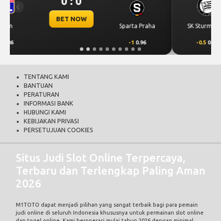
0 : 0
Previous
Next
BET NOW
SK Sturm Graz
Fenerbahce
-0.5
0.95
0.5
0.87
TENTANG KAMI
BANTUAN
PERATURAN
INFORMASI BANK
HUBUNGI KAMI
KEBIJAKAN PRIVASI
PERSETUJUAN COOKIES
Situs Judi Slot Online Terpercaya,
Terbaru dan Terlengkap Paling Aman
2026
M1TOTO
dapat menjadi pilihan yang sangat terbaik bagi para pemain
judi online di seluruh Indonesia khususnya untuk permainan
slot online
dan togel online. Kami beroperasi mulai tahun 2026 dengan minimal