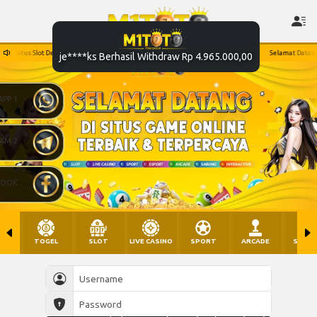
us Slot Deposit Pulsa Tanpa Potongan Paling Terpercaya 2024 !
Selamat Datang Di M1T
je****ks Berhasil Withdraw Rp 4.965.000,00
PP 1
AM 2
BOOK
TOGEL
SLOT
LIVE CASINO
SPORT
ARCADE
SABU