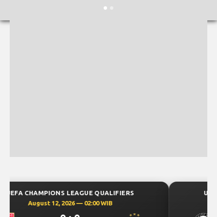
UEFA CHAMPIONS LEAGUE QUALIFIERS
August 12, 2026 — 01:30 WIB